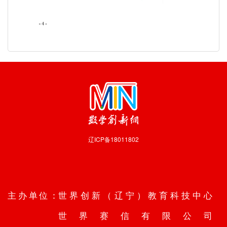
辽ICP备18011802
技术支持：
沈阳数业信息技术有限公司
主办单位：
世界创新（辽宁）教育科技中心
世界赛信有限公司