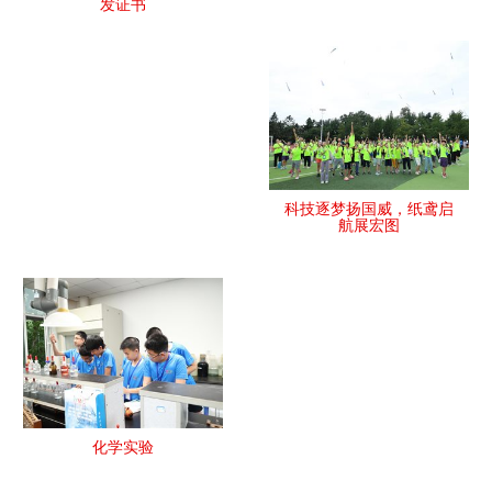
发证书
科技逐梦扬国威，纸鸢启
航展宏图
化学实验