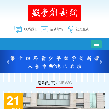
联系我们
活动邮箱
获奖查询
切
换
上
下
导
一
一
航
个
个
活动动态
/ NEWS
21
2026.04