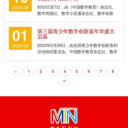
指导编辑部、数学小灵通杂志社、科普中国 ...
2025.08
8月2日至7日，由《中国数学教育》杂志社、
数学周报社、数学小灵通杂志社、数学创新
网、科普中国数学创新科普号、全国青少年数
学创新系列活动组织委员会等单位联合主办，
01
第三届青少年数学创新嘉年华盛大
沈阳农业大学、辽宁省科技创新与人才培养研
启幕
究会、辽宁省数学会承办，沈阳市数学会、 ...
2025.06
2025年5月29日，由全国青少年数学创新系列
活动组织委员会、中国数学教育杂志社、数学
周报社、数学小灵通杂志社、科普中国数学创
新科普号、数学创新网等联合主办，辽宁省科
技创新与人才培养研究会、辽宁省数学会共同
←
1
2
3
4
5
6
7
8
承办，辽宁省实验中学、沈阳市数学会、 ...
→