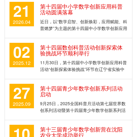
21
第十四届中小学数学创新应用科普
活动圆满落幕
2026.04
近日，以“数学启智、创新焕彩，应用赋能、科
普燃梦”为主题的第十四届中小学数学创新应用
科普活动圆满收官。本次活动由《中国数学教
育》杂志社、数学周报社、数学小灵通杂志
02
第十四届数创科普活动创新探索体
社、科普中国数学创新科普号等单位联合主
验挑战环节顺利举行
办，辽宁省科技创新与人才培养研究会、 ...
2025.12
11月30日，第十四届中小学数学创新应用科普
活动“创新探索体验挑战”环节在辽宁省实验中
学等多所学校同步启幕，吸引近3万名选手同
台竞技。作为全国青少年数学创新系列活动的
27
第十四届青少年数学创新系列活动
重要组成部分，活动由《中国数学教育》杂志
启动
社、全国青少年数学创新系列活动组织 ...
2025.09
9月25日，2025全国科普月活动第七届世界数
创系列活动暨第十四届青少年数学创新系列活
动在辽宁科学会堂启动，相关领域专家、教师
代表200余人参加启动会。本届活动由《中国
10
第十三届青少年数学创新营在沈阳
数学教育》杂志社、数学周报社、初中生学习
农业大学成功举行