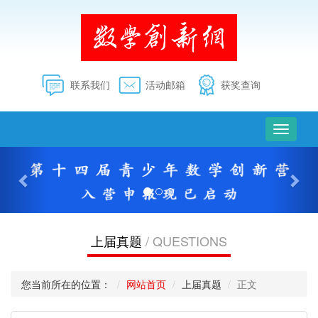
联系我们
活动邮箱
获奖查询
切
换
上
下
导
一
一
航
个
个
上届真题
/ QUESTIONS
您当前所在的位置：
网站首页
上届真题
正文