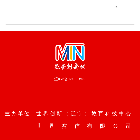
辽ICP备18011802
技术支持：
沈阳数业信息技术有限公司
主办单位：
世界创新（辽宁）教育科技中心
世界赛信有限公司