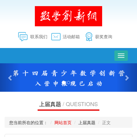
联系我们
活动邮箱
获奖查询
切
换
上
下
导
一
一
航
个
个
上届真题
/ QUESTIONS
您当前所在的位置：
网站首页
上届真题
正文